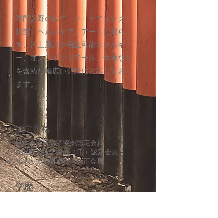
専門分野の広告、マーケティング、
航空、ヘルスケア、アートに限ら
ず、洋上風力や再生可能エネルギ
ー、オンラインリテール、保険など
を含めた幅広い分野に対応しており
ます。
認定資格
日本会議通訳者協会認定会員
英国翻訳通訳協会（ITI）認定会員
ベルギー翻訳通訳協会正会員
学歴
英国バース大学大学院通訳翻訳修士課
程修了