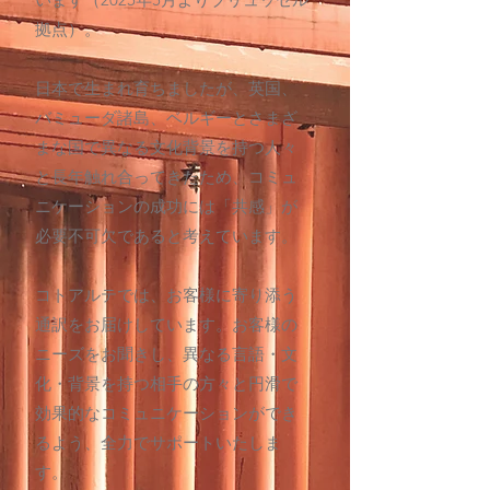
拠点）。
日本で生まれ育ちましたが、英国、
バミューダ諸島、ベルギーとさまざ
まな国で異なる文化背景を持つ人々
と長年触れ合ってきたため、コミュ
ニケーションの成功には「共感」が
必要不可欠であると考えています。
コトアルテでは、お客様に寄り添う
通訳をお届けしています。お客様の
ニーズをお聞きし、異なる言語・文
化・背景を持つ相手の方々と円滑で
効果的なコミュニケーションができ
るよう、全力でサポートいたしま
す。