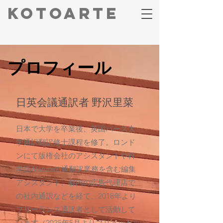
Kotoarte
プロフィール
日英会議通訳者 野沢里菜
日本で大学を卒業後、英国バース大
学通訳翻訳修士課程を修了。ロンド
ンにて版権会社のアシスタントや科
学誌
Nature
の通翻訳業務を含む編集
アシスタント、都内の広告代理店で
の社内通訳などを経て、2018年より
フリーランス通訳者として活動して
います（
2025年5月よりブリュッセル